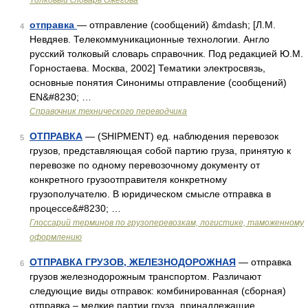
Толковый словарь Ожегова
отправка
— отправление (сообщений) &mdash; [Л.М.
4
Невдяев. Телекоммуникационные технологии. Англо
русский толковый словарь справочник. Под редакцией Ю.М.
Горностаева. Москва, 2002] Тематики электросвязь,
основные понятия Синонимы отправление (сообщений)
EN&#8230; …
Справочник технического переводчика
ОТПРАВКА
— (SHIPMENT) ед. наблюдения перевозок
5
грузов, представляющая собой партию груза, принятую к
перевозке по одному перевозочному документу от
конкретного грузоотправителя конкретному
грузополучателю. В юридическом смысле отправка в
процессе&#8230; …
Глоссарий терминов по грузоперевозкам, логистике, таможенному
оформлению
ОТПРАВКА ГРУЗОВ, ЖЕЛЕЗНОДОРОЖНАЯ
— отправка
6
грузов железнодорожным транспортом. Различают
следующие виды отправок: комбинированная (сборная)
отправка – мелкие партии груза, принадлежащие