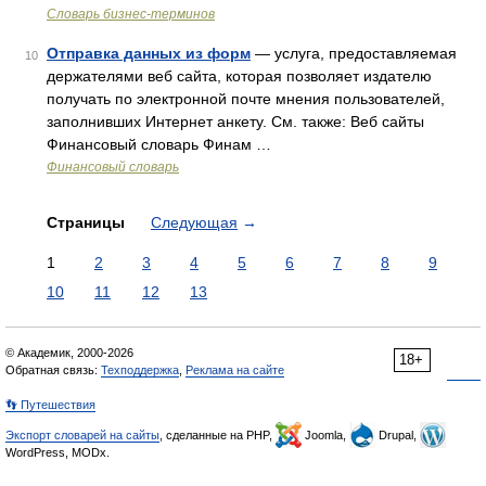
Словарь бизнес-терминов
Отправка данных из форм
— услуга, предоставляемая
10
держателями веб сайта, которая позволяет издателю
получать по электронной почте мнения пользователей,
заполнивших Интернет анкету. См. также: Веб сайты
Финансовый словарь Финам …
Финансовый словарь
Страницы
Следующая
→
1
2
3
4
5
6
7
8
9
10
11
12
13
© Академик, 2000-2026
18+
Обратная связь:
Техподдержка
,
Реклама на сайте
👣 Путешествия
Экспорт словарей на сайты
, сделанные на PHP,
Joomla,
Drupal,
WordPress, MODx.